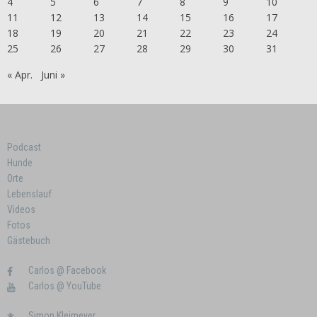
4
5
6
7
8
9
10
11
12
13
14
15
16
17
18
19
20
21
22
23
24
25
26
27
28
29
30
31
« Apr.
Juni »
Podcast
Hunde
Orte
Lebenslauf
Videos
Fotos
Gästebuch
Carlos @ Facebook
Carlos @ YouTube
Simon Kleimeyer