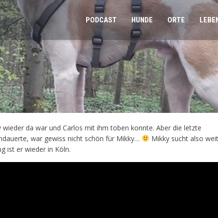
PODCAST
HUNDE
ORTE
LEBE
 wieder da war und Carlos mit ihm toben konnte. Aber die letzte
andauerte, war gewiss nicht schön für Mikky…
Mikky sucht also weit
 ist er wieder in Köln.