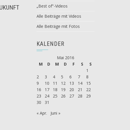
„Best of“-Videos
ZUKUNFT
Alle Beiträge mit Videos
Alle Beiträge mit Fotos
KALENDER
Mai 2016
M
D
M
D
F
S
S
1
2
3
4
5
6
7
8
9
10
11
12
13
14
15
16
17
18
19
20
21
22
23
24
25
26
27
28
29
30
31
« Apr.
Juni »