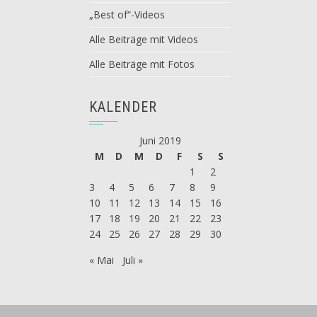
„Best of“-Videos
Alle Beiträge mit Videos
Alle Beiträge mit Fotos
KALENDER
Juni 2019
M
D
M
D
F
S
S
1
2
3
4
5
6
7
8
9
10
11
12
13
14
15
16
17
18
19
20
21
22
23
24
25
26
27
28
29
30
« Mai
Juli »