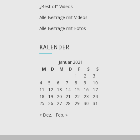
„Best of“-Videos
Alle Beiträge mit Videos
Alle Beiträge mit Fotos
KALENDER
Januar 2021
M
D
M
D
F
S
S
1
2
3
4
5
6
7
8
9
10
11
12
13
14
15
16
17
18
19
20
21
22
23
24
25
26
27
28
29
30
31
« Dez.
Feb. »