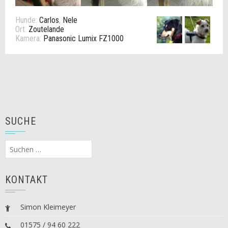
Hunde:
Carlos
,
Nele
Ort:
Zoutelande
Kamera:
Panasonic Lumix FZ1000
SUCHE
Suchen
nach:
KONTAKT
Simon Kleimeyer
01575 / 94 60 222