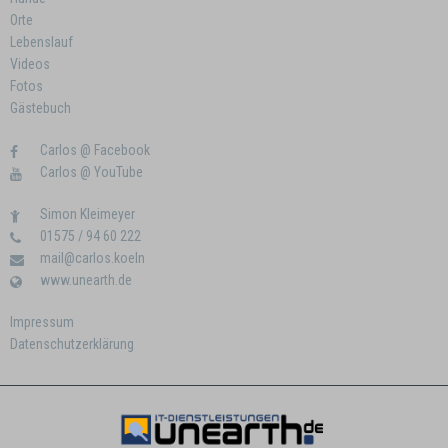
Orte
Lebenslauf
Videos
Fotos
Gästebuch
Carlos @ Facebook
Carlos @ YouTube
Simon Kleimeyer
01575 / 94 60 222
mail@carlos.koeln
www.unearth.de
Impressum
Datenschutzerklärung