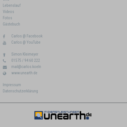
Lebenslauf
Videos
Fotos
Gästebuch
Carlos @ Facebook
Carlos @ YouTube
Simon Kleimeyer
01575 / 94 60 222
mail@carlos.koeln
www.unearth.de
Impressum
Datenschutzerklärung