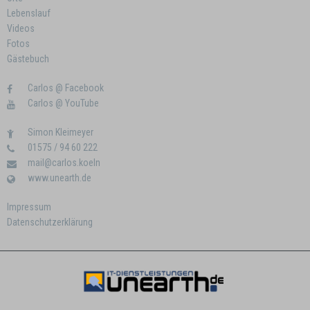
Lebenslauf
Videos
Fotos
Gästebuch
Carlos @ Facebook
Carlos @ YouTube
Simon Kleimeyer
01575 / 94 60 222
mail@carlos.koeln
www.unearth.de
Impressum
Datenschutzerklärung