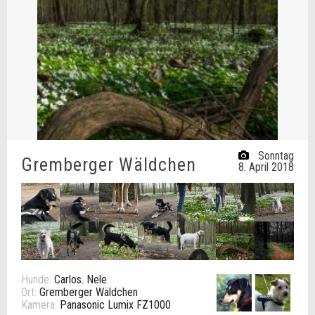
Sonntag
Gremberger Wäldchen
8. April 2018
Hunde:
Carlos
,
Nele
Ort:
Gremberger Wäldchen
Kamera:
Panasonic Lumix FZ1000