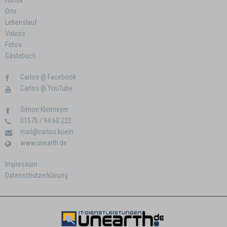
Hunde
Orte
Lebenslauf
Videos
Fotos
Gästebuch
Carlos @ Facebook
Carlos @ YouTube
Simon Kleimeyer
01575 / 94 60 222
mail@carlos.koeln
www.unearth.de
Impressum
Datenschutzerklärung