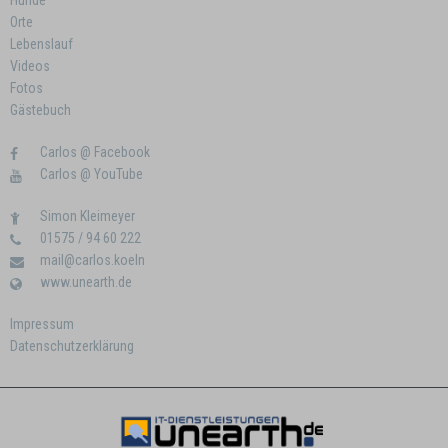
Hunde
Orte
Lebenslauf
Videos
Fotos
Gästebuch
Carlos @ Facebook
Carlos @ YouTube
Simon Kleimeyer
01575 / 94 60 222
mail@carlos.koeln
www.unearth.de
Impressum
Datenschutzerklärung