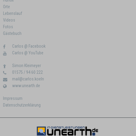
Hunde
Orte
Lebenslauf
Videos
Fotos
Gästebuch
Carlos @ Facebook
Carlos @ YouTube
Simon Kleimeyer
01575 / 94 60 222
mail@carlos.koeln
www.unearth.de
Impressum
Datenschutzerklärung