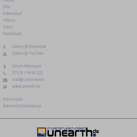
Hunde
Orte
Lebenslauf
Videos
Fotos
Gästebuch
Carlos @ Facebook
Carlos @ YouTube
Simon Kleimeyer
01575 / 94 60 222
mail@carlos.koeln
www.unearth.de
Impressum
Datenschutzerklärung