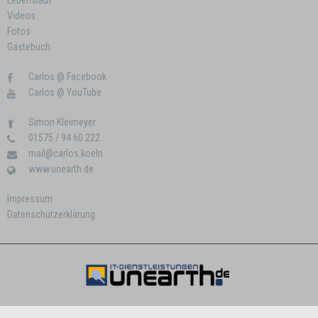
Lebenslauf
Videos
Fotos
Gästebuch
Carlos @ Facebook
Carlos @ YouTube
Simon Kleimeyer
01575 / 94 60 222
mail@carlos.koeln
www.unearth.de
Impressum
Datenschutzerklärung