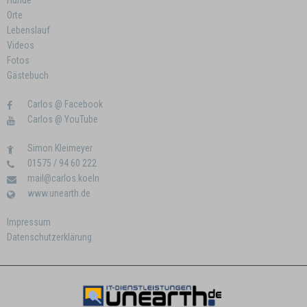
Hunde
Orte
Lebenslauf
Videos
Fotos
Gästebuch
Carlos @ Facebook
Carlos @ YouTube
Simon Kleimeyer
01575 / 94 60 222
mail@carlos.koeln
www.unearth.de
Impressum
Datenschutzerklärung