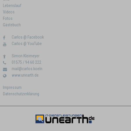
Lebenslauf
Videos
Fotos
Gästebuch
Carlos @ Facebook
Carlos @ YouTube
Simon Kleimeyer
01575 / 94 60 222
mail@carlos.koeln
www.unearth.de
Impressum
Datenschutzerklärung