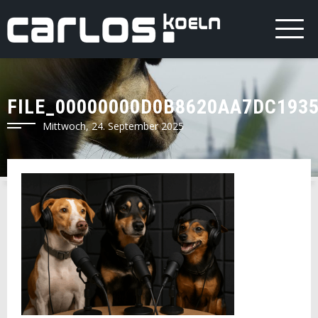
FILE_00000000D0B8620AA7DC193
Mittwoch, 24. September 2025