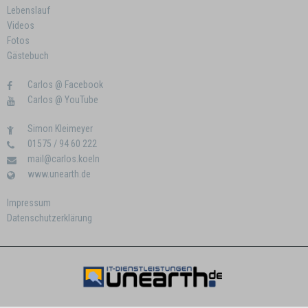
Lebenslauf
Videos
Fotos
Gästebuch
Carlos @ Facebook
Carlos @ YouTube
Simon Kleimeyer
01575 / 94 60 222
mail@carlos.koeln
www.unearth.de
Impressum
Datenschutzerklärung