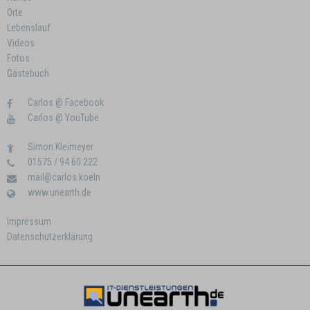
Orte
Lebenslauf
Videos
Fotos
Gästebuch
Carlos @ Facebook
Carlos @ YouTube
Simon Kleimeyer
01575 / 94 60 222
mail@carlos.koeln
www.unearth.de
Impressum
Datenschutzerklärung