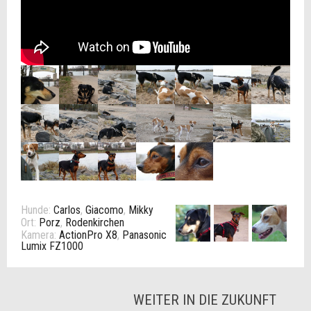
Hunde:
Carlos
,
Giacomo
,
Mikky
Ort:
Porz
,
Rodenkirchen
Kamera:
ActionPro X8
,
Panasonic
Lumix FZ1000
WEITER IN DIE ZUKUNFT