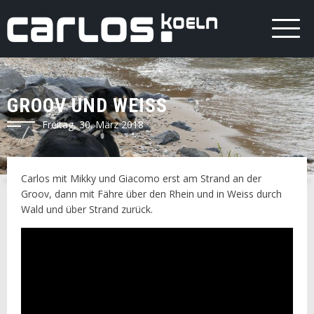
GROOV UND WEISS
Freitag, 30. März 2018
Carlos mit Mikky und Giacomo erst am Strand an der
Groov, dann mit Fähre über den Rhein und in Weiss durch
Wald und über Strand zurück.