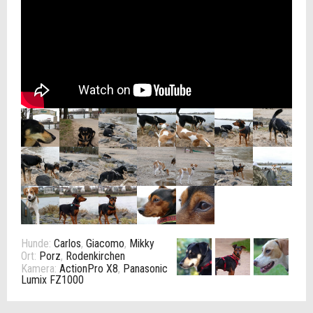
Hunde:
Carlos
,
Giacomo
,
Mikky
Ort:
Porz
,
Rodenkirchen
Kamera:
ActionPro X8
,
Panasonic
Lumix FZ1000