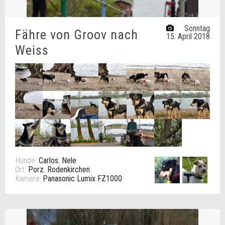
Sonntag
Fähre von Groov nach
15. April 2018
Weiss
Hunde:
Carlos
,
Nele
Ort:
Porz
,
Rodenkirchen
Kamera:
Panasonic Lumix FZ1000