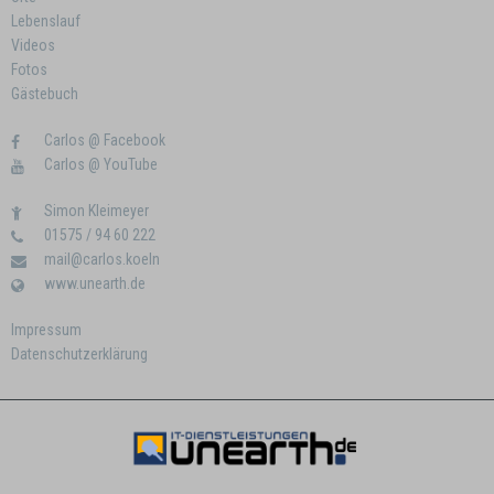
Lebenslauf
Videos
Fotos
Gästebuch
Carlos @ Facebook
Carlos @ YouTube
Simon Kleimeyer
01575 / 94 60 222
mail@carlos.koeln
www.unearth.de
Impressum
Datenschutzerklärung