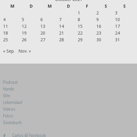
M
D
M
D
F
S
S
1
2
3
4
5
6
7
8
9
10
11
12
13
14
15
16
17
18
19
20
21
22
23
24
25
26
27
28
29
30
31
« Sep.
Nov. »
Podcast
Hunde
Orte
Lebenslauf
Videos
Fotos
Gästebuch
Carlos @ Facebook