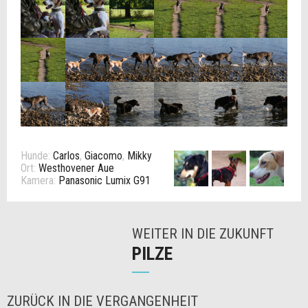
Hunde:
Carlos
,
Giacomo
,
Mikky
Ort:
Westhovener Aue
Kamera:
Panasonic Lumix G91
WEITER IN DIE ZUKUNFT
PILZE
ZURÜCK IN DIE VERGANGENHEIT