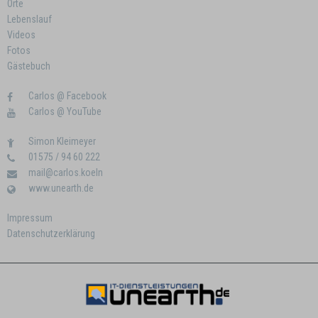
Orte
Lebenslauf
Videos
Fotos
Gästebuch
Carlos @ Facebook
Carlos @ YouTube
Simon Kleimeyer
01575 / 94 60 222
mail@carlos.koeln
www.unearth.de
Impressum
Datenschutzerklärung