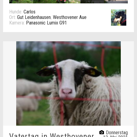
Hunde:
Carlos
Ort:
Gut Leidenhausen
,
Westhovener Aue
Kamera:
Panasonic Lumix G91
Donnerstag
Vatertag in Westhovener