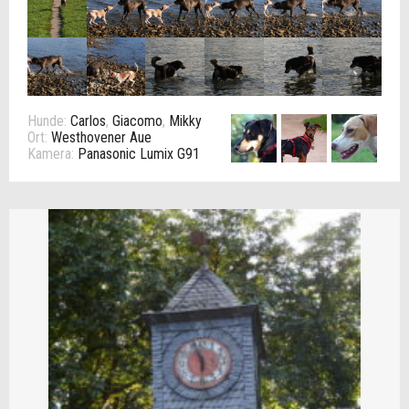
Hunde:
Carlos
,
Giacomo
,
Mikky
Ort:
Westhovener Aue
Kamera:
Panasonic Lumix G91