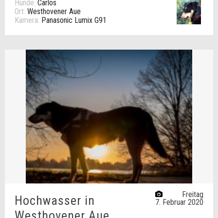
Hunde:
Carlos
Ort:
Westhovener Aue
Kamera:
Panasonic Lumix G91
Freitag
Hochwasser in
7. Februar 2020
Westhovener Aue