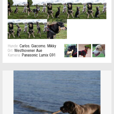
Hunde:
Carlos
,
Giacomo
,
Mikky
Ort:
Westhovener Aue
Kamera:
Panasonic Lumix G91