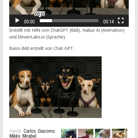
00:00
00:00
00:14
Erstellt mit Hilfe von ChatGPT (Bild), Hailuo AI (Animation)
und ElevenLabs.io (Sprache).
Basis-Bild erstellt von Chat-GPT:
Hunde:
Carlos
,
Giacomo
,
Mikky
,
Mirabel