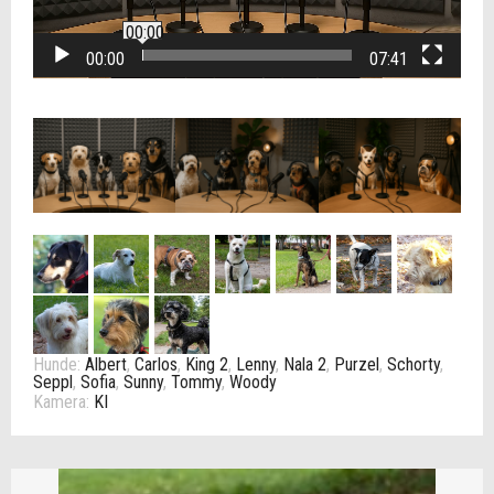
00:00
00:00
07:41
Hunde:
Albert
,
Carlos
,
King 2
,
Lenny
,
Nala 2
,
Purzel
,
Schorty
,
Seppl
,
Sofia
,
Sunny
,
Tommy
,
Woody
Kamera:
KI