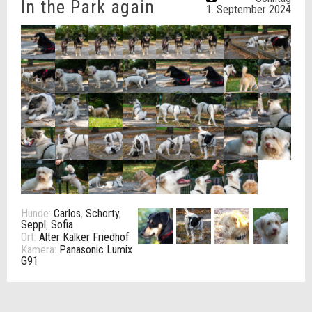
In the Park again
1. September 2024
Hunde:
Carlos
,
Schorty
,
Seppl
,
Sofia
Ort:
Alter Kalker Friedhof
Kamera:
Panasonic Lumix
G91