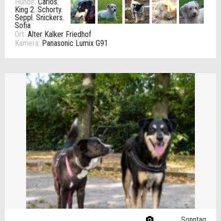
Hunde:
Carlos
,
King 2
,
Schorty
,
Seppl
,
Snickers
,
Sofia
Ort:
Alter Kalker Friedhof
Kamera:
Panasonic Lumix G91
Sonntag