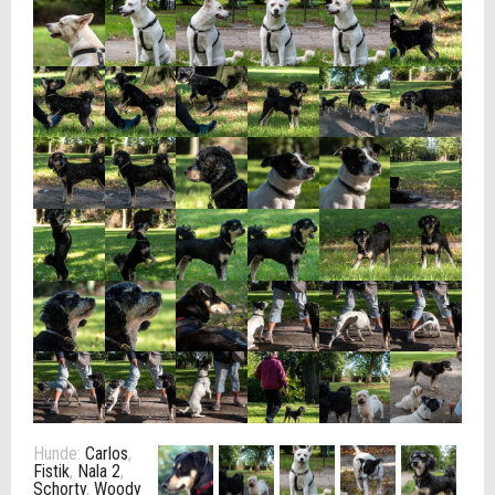
Hunde:
Carlos
,
Fistik
,
Nala 2
,
Schorty
,
Woody