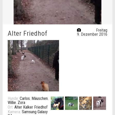
Freitag
Alter Friedhof
9. Dezember 2016
Hunde:
Carlos
,
Mäuschen
,
Willie
,
Zora
Ort:
Alter Kalker Friedhof
Kamera:
Samsung Galaxy