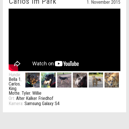
Carlos im Park
1. November 2015
Hunde:
Bella 1
,
Carlos
,
King
,
Motte
,
Tyler
,
Willie
Ort:
Alter Kalker Friedhof
Kamera:
Samsung Galaxy S4