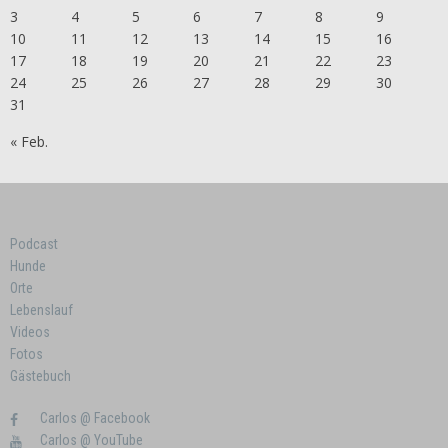
3
4
5
6
7
8
9
10
11
12
13
14
15
16
17
18
19
20
21
22
23
24
25
26
27
28
29
30
31
« Feb.
Podcast
Hunde
Orte
Lebenslauf
Videos
Fotos
Gästebuch
Carlos @ Facebook
Carlos @ YouTube