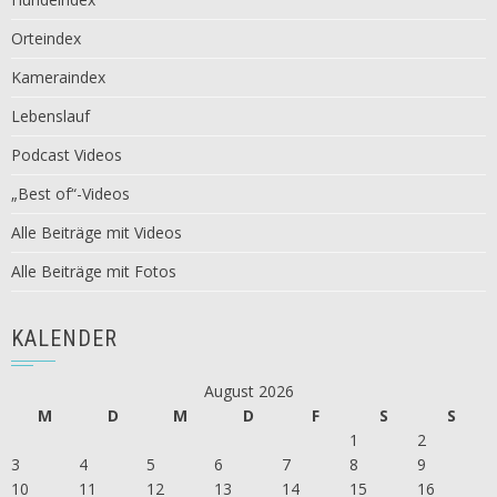
Orteindex
Kameraindex
Lebenslauf
Podcast Videos
„Best of“-Videos
Alle Beiträge mit Videos
Alle Beiträge mit Fotos
KALENDER
August 2026
M
D
M
D
F
S
S
1
2
3
4
5
6
7
8
9
10
11
12
13
14
15
16