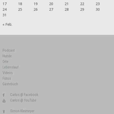
17
18
19
20
21
22
23
24
25
26
27
28
29
30
31
« Feb.
Podcast
Hunde
Orte
Lebenslauf
Videos
Fotos
Gästebuch
Carlos @ Facebook
Carlos @ YouTube
Simon Kleimeyer