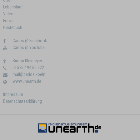
Orte
Lebenslauf
Videos
Fotos
Gästebuch
Carlos @ Facebook
Carlos @ YouTube
Simon Kleimeyer
01575 / 94 60 222
mail@carlos.koeln
www.unearth.de
Impressum
Datenschutzerklärung