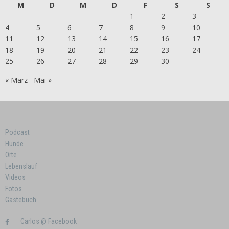
M
D
M
D
F
S
S
1
2
3
4
5
6
7
8
9
10
11
12
13
14
15
16
17
18
19
20
21
22
23
24
25
26
27
28
29
30
« März
Mai »
Podcast
Hunde
Orte
Lebenslauf
Videos
Fotos
Gästebuch
Carlos @ Facebook