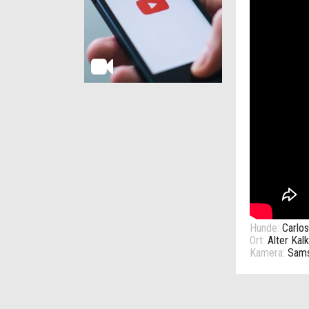
Hunde:
Carlos
Ort:
Alter Kal
Kamera:
Sams