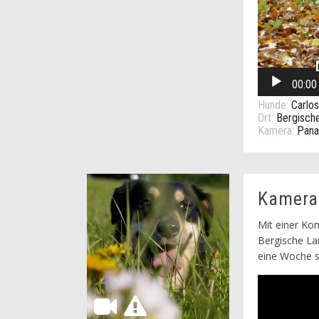
00:00
Hunde:
Carlos
Ort:
Bergisch
Kamera:
Pana
Kamera-
Mit einer Ko
Bergische La
eine Woche s