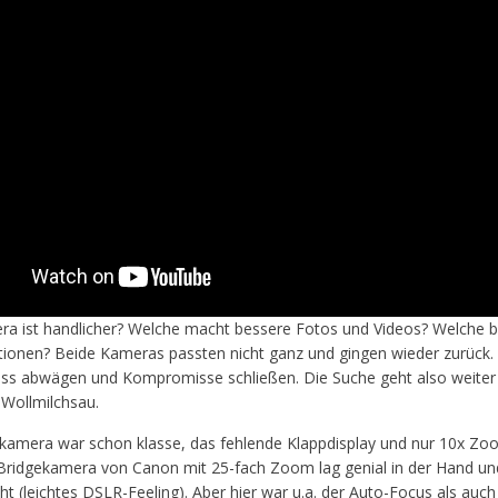
a ist handlicher? Welche macht bessere Fotos und Videos? Welche bi
tionen? Beide Kameras passten nicht ganz und gingen wieder zurück. 
ss abwägen und Kompromisse schließen. Die Suche geht also weiter
 Wollmilchsau.
amera war schon klasse, das fehlende Klappdisplay und nur 10x Z
 Bridgekamera von Canon mit 25-fach Zoom lag genial in der Hand und
 (leichtes DSLR-Feeling). Aber hier war u.a. der Auto-Focus als auch