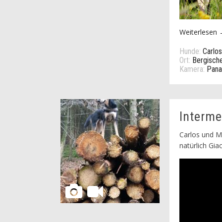
Weiterlesen
Hunde:
Carlos
Ort:
Bergisch
Kamera:
Pana
Interme
Carlos und M
natürlich Gi