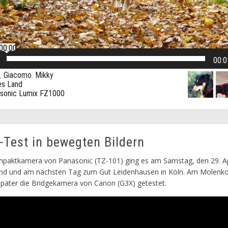
00:00
00:0
,
Giacomo
,
Mikky
es Land
sonic Lumix FZ1000
Test in bewegten Bildern
mpaktkamera von Panasonic (TZ-101) ging es am Samstag, den 29. Apr
nd und am nächsten Tag zum Gut Leidenhausen in Köln. Am Molenko
päter die Bridgekamera von Canon (G3X) getestet.