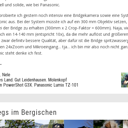
ell und solide, wie bei Panasonic.
probierte ich gestern noch intensiv eine Bridgekamera sowie eine S
onic aus. Bei der System müsste ich auf ein 300 mm Objektiv setzen
 der Bridge zu erhalten (300mm x 2 Crop-Faktor = 600mm). Naja, viel
ch ein 14-140 mm (entspricht 10x), da die mehr auflöst und größeren
zwar definitv bessere Qualität, aber dafür ist die Bridge spritzwasser
chen 24xZoom und Mikroeingang… tja… ich bin mir also noch nicht gan
c steht denke ich fest.
 →
,
Nele
es Land
,
Gut Leidenhausen
,
Molenkopf
n PowerShot G3X
,
Panasonic Lumix TZ-101
egs im Bergischen