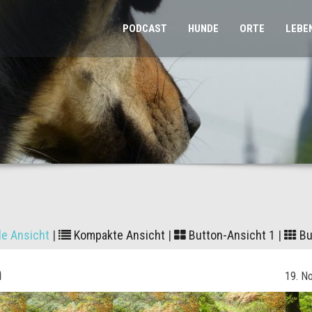
PODCAST
HUNDE
ORTE
LEBE
le Ansicht
|
Kompakte Ansicht
|
Button-Ansicht 1
|
Bu
h
19. N