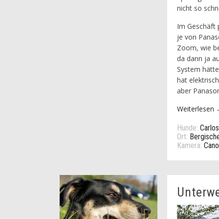
nicht so schn
Im Geschäft 
je von Panas
Zoom, wie bei
da dann ja au
System hätte 
hat elektris
aber Panasoni
Weiterlesen
Hunde:
Carlos
Ort:
Bergisch
Kamera:
Cano
Unterw