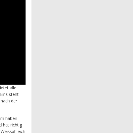
etet alle
Eins steht
 nach der
oom haben
 hat richtig
 Weissableich