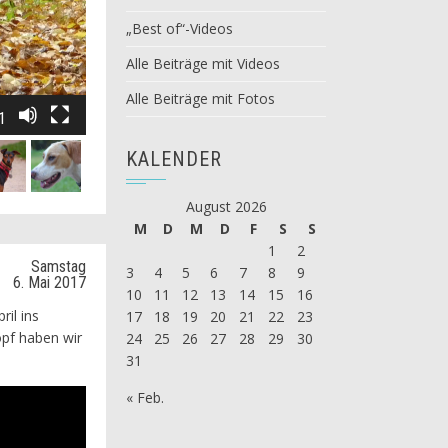
„Best of“-Videos
Alle Beiträge mit Videos
Alle Beiträge mit Fotos
1
KALENDER
August 2026
M
D
M
D
F
S
S
1
2
Samstag
3
4
5
6
7
8
9
6. Mai 2017
10
11
12
13
14
15
16
il ins
17
18
19
20
21
22
23
pf haben wir
24
25
26
27
28
29
30
31
« Feb.