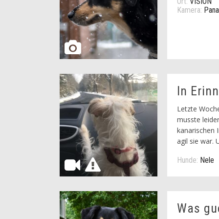
Ort:
VISION
Kamera:
Pana
In Erin
Letzte Woche 
musste leider
kanarischen 
agil sie war
Hunde:
Nele
Was gu