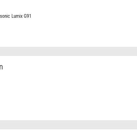
sonic Lumix G91
n