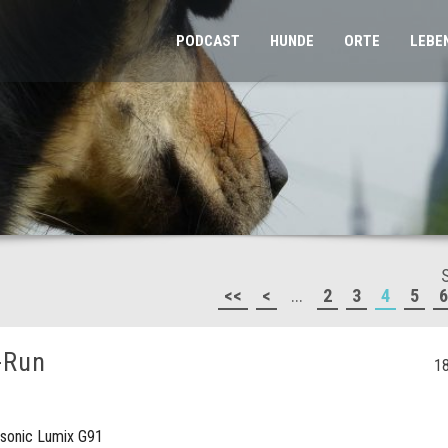
PODCAST
HUNDE
ORTE
LEBE
<<
<
...
2
3
4
5
6
-Run
18
sonic Lumix G91