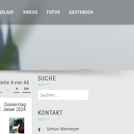
NSLAUF
VIDEOS
FOTOS
GÄSTEBUCH
SUCHE
Seite 4 von 44
...
>
>>
Suchen
nach:
Donnerstag
. Januar 2024
KONTAKT
Simon Kleimeyer