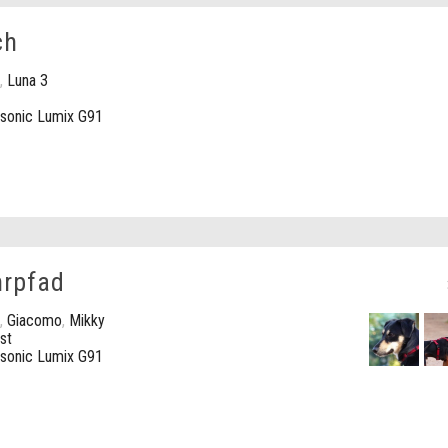
ch
,
Luna 3
sonic Lumix G91
hrpfad
,
Giacomo
,
Mikky
st
sonic Lumix G91