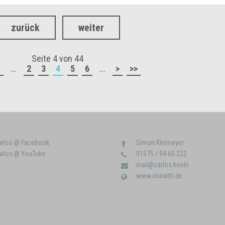
zurück
weiter
Seite 4 von 44
<
...
2
3
4
5
6
...
>
>>
arlos @ Facebook
Simon Kleimeyer
arlos @ YouTube
01575 / 94 60 222
mail@carlos.koeln
www.unearth.de