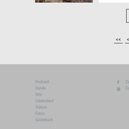
<<
Podcast
C
Hunde
C
Orte
Lebenslauf
Videos
Fotos
Gästebuch