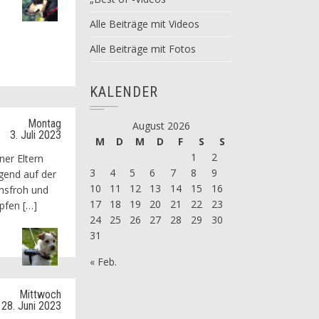
Alle Beiträge mit Videos
Alle Beiträge mit Fotos
KALENDER
Montag
August 2026
3. Juli 2023
M
D
M
D
F
S
S
1
2
ner Eltern
3
4
5
6
7
8
9
egend auf der
10
11
12
13
14
15
16
ensfroh und
17
18
19
20
21
22
23
pfen […]
24
25
26
27
28
29
30
31
« Feb.
Mittwoch
28. Juni 2023