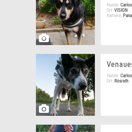
Hunde:
Carlos
Ort:
VISION
Kamera:
Pana
Venaue
Hunde:
Carlos
Ort:
Rösrath