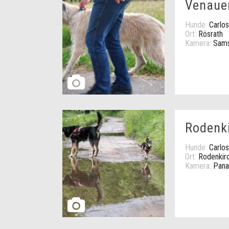
Venaue
Hunde:
Carlos
Ort:
Rösrath
Kamera:
Sams
Rodenk
Hunde:
Carlos
Ort:
Rodenkir
Kamera:
Pana