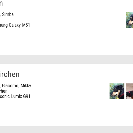
n
,
Simba
ung Galaxy M51
irchen
,
Giacomo
,
Mikky
chen
sonic Lumix G91