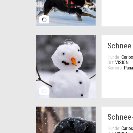
Schnee
Hunde:
Carlos
Ort:
VISION
Kamera:
Pana
Schnee-
Hunde:
Carlos