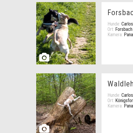
Forsba
Hunde:
Carlos
Ort:
Forsbach
Kamera:
Pana
Waldle
Hunde:
Carlos
Ort:
Königsfor
Kamera:
Pana