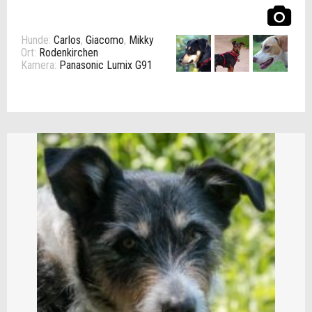
Hunde:
Carlos
,
Giacomo
,
Mikky
Ort:
Rodenkirchen
Kamera:
Panasonic Lumix G91