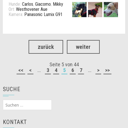
Hunde:
Carlos
,
Giacomo
,
Mikky
Ort:
Westhovener Aue
Kamera:
Panasonic Lumix G91
zurück
weiter
Seite 5 von 44
<<
<
...
3
4
5
6
7
...
>
>>
SUCHE
Suchen
nach:
KONTAKT