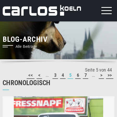
BLOG-ARCHIV
Alle Beiträge
Seite 5 von 44
<<
<
...
3
4
5
6
7
...
>
>>
CHRONOLOGISCH