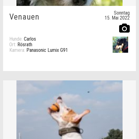
Sonntag
Venauen
15. Mai 2022
Hunde:
Carlos
Ort:
Rösrath
Kamera:
Panasonic Lumix G91