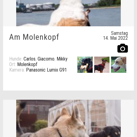
Samstag
Am Molenkopf
14. Mai 2022
Hunde:
Carlos
,
Giacomo
,
Mikky
Ort:
Molenkopf
Kamera:
Panasonic Lumix G91