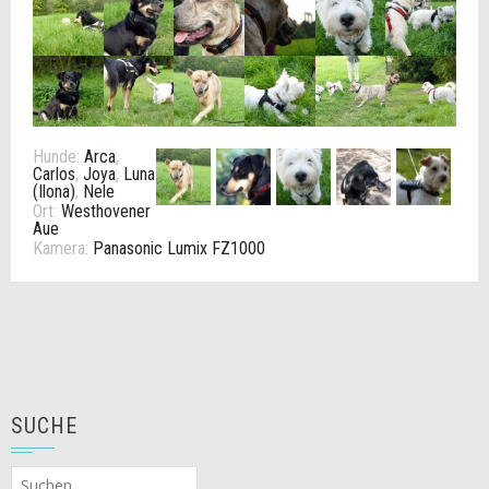
Hunde:
Arca
,
Carlos
,
Joya
,
Luna
(Ilona)
,
Nele
Ort:
Westhovener
Aue
Kamera:
Panasonic Lumix FZ1000
SUCHE
Suchen