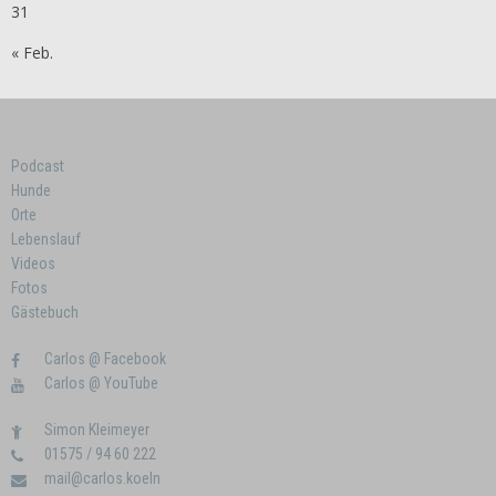
31
« Feb.
Podcast
Hunde
Orte
Lebenslauf
Videos
Fotos
Gästebuch
Carlos @ Facebook
Carlos @ YouTube
Simon Kleimeyer
01575 / 94 60 222
mail@carlos.koeln