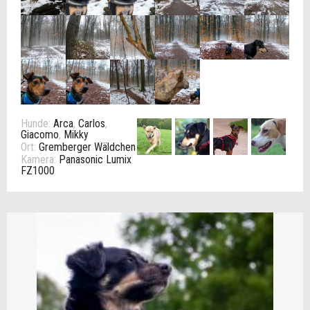
Hunde:
Arca
,
Carlos
,
Giacomo
,
Mikky
Ort:
Gremberger Wäldchen
Kamera:
Panasonic Lumix
FZ1000