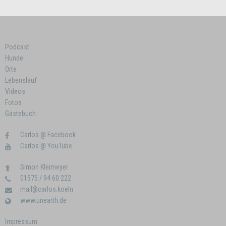
Podcast
Hunde
Orte
Lebenslauf
Videos
Fotos
Gästebuch
Carlos @ Facebook
Carlos @ YouTube
Simon Kleimeyer
01575 / 94 60 222
mail@carlos.koeln
www.unearth.de
Impressum