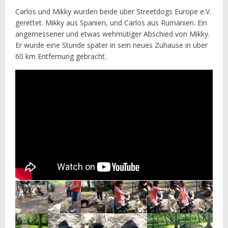
Carlos und Mikky wurden beide über Streetdogs Europe e.V.
gerettet. Mikky aus Spanien, und Carlos aus Rumänien. Ein
angemessener und etwas wehmütiger Abschied von Mikky.
Er wurde eine Stunde später in sein neues Zuhause in über
60 km Entfernung gebracht.