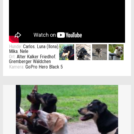
Hunde:
Carlos
,
Luna (Ilona)
,
Mika
,
Nele
Ort:
Alter Kalker Friedhof
,
Gremberger Wäldchen
Kamera:
GoPro Hero Black 5