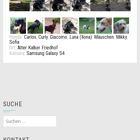
Hunde:
Carlos
,
Curly
,
Giacomo
,
Luna (Ilona)
,
Mäuschen
,
Mikky
,
Sofia
Ort:
Alter Kalker Friedhof
Kamera:
Samsung Galaxy S4
SUCHE
Suchen
nach:
KONTAKT