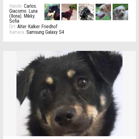
Hunde:
Carlos
,
Giacomo
,
Luna
(Ilona)
,
Mikky
,
Sofia
Ort:
Alter Kalker Friedhof
Kamera:
Samsung Galaxy S4