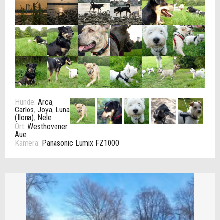
Hunde:
Arca
,
Carlos
,
Joya
,
Luna
(Ilona)
,
Nele
Ort:
Westhovener
Aue
Kamera:
Panasonic Lumix FZ1000